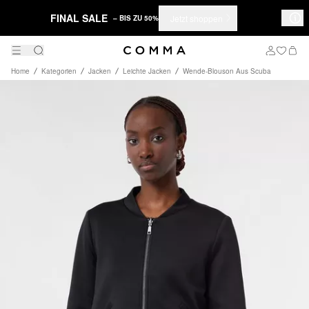
FINAL SALE
Jetzt shoppen
– BIS ZU 50%
Home
Kategorien
Jacken
Leichte Jacken
Wende-Blouson Aus Scuba