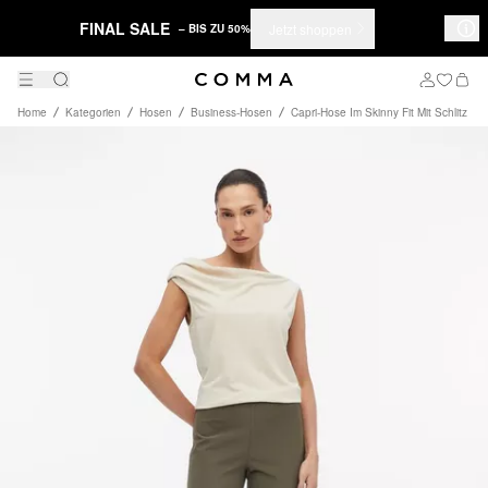
FINAL SALE
Jetzt shoppen
– BIS ZU 50%
Home
Kategorien
Hosen
Business-Hosen
Capri-Hose Im Skinny Fit Mit Schlitz