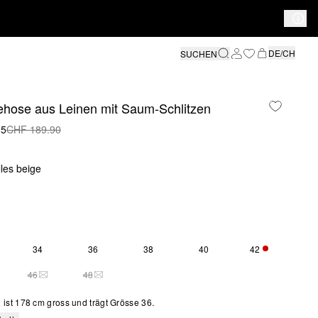
DE/CH
SUCHEN
ehose aus Leinen mit Saum-Schlitzen
95
CHF 189.90
lles beige
34
36
38
40
42
 2 VERFÜGBAR
NUR 1 VERFÜ
46
48
S SIZE IS CURRENTLY OUT OF STOCK
THIS SIZE IS CURRENTLY OUT OF STOCK
THIS SIZE IS CURRENTLY OUT OF STOCK
ist 178 cm gross und trägt Grösse 36.