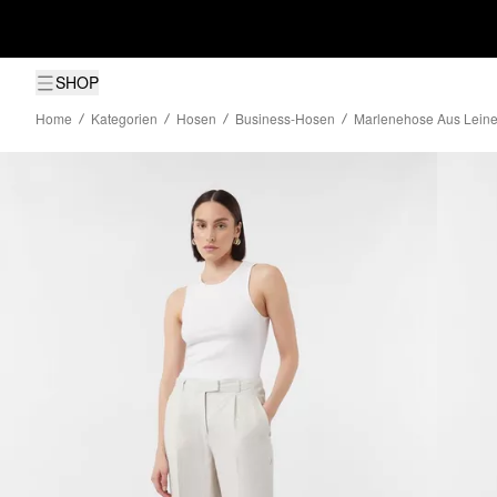
SHOP
Home
Kategorien
Hosen
Business-Hosen
Marlenehose Aus Leine