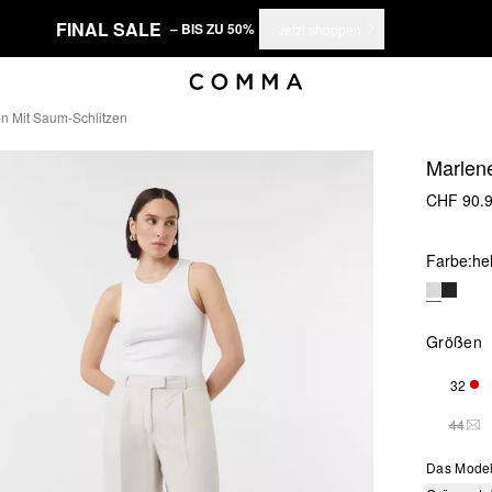
FINAL SALE
– BIS ZU 50%
Jetzt shoppen
n Mit Saum-Schlitzen
Marlen
CHF 90.
Farbe:
he
Größen
32
NUR
44
THI
Das Model 