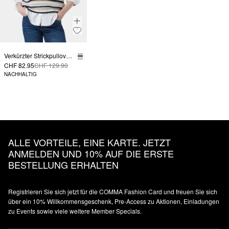
Verkürzter Strickpullover mit Streifenmuster im Relaxed Fit
CHF 82.95
CHF 129.90
NACHHALTIG
ALLE VORTEILE, EINE KARTE. JETZT
ANMELDEN UND 10% AUF DIE ERSTE
BESTELLUNG ERHALTEN
Registrieren Sie sich jetzt für die COMMA Fashion Card und freuen Sie sich
über ein 10% Willkommensgeschenk, Pre-Access zu Aktionen, Einladungen
zu Events sowie viele weitere Member Specials.