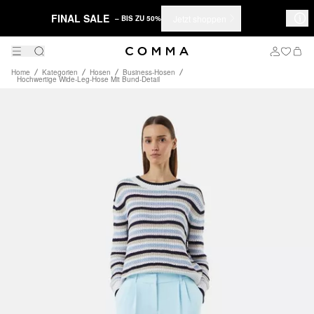
FINAL SALE
Jetzt shoppen
– BIS ZU 50%
Home
Kategorien
Hosen
Business-Hosen
Hochwertige Wide-Leg-Hose Mit Bund-Detail