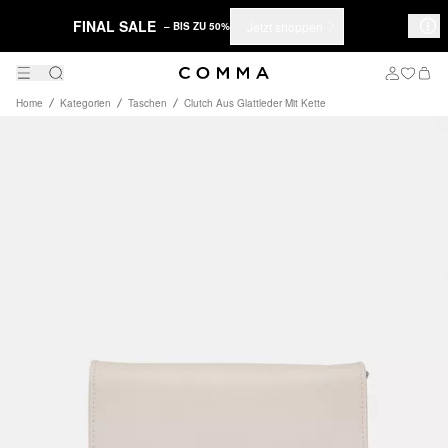
FINAL SALE
Jetzt shoppen
– BIS ZU 50%
Home
Kategorien
Taschen
Clutch Aus Glattleder Mit Kette