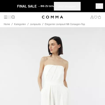
FINAL SALE
Jetzt shoppen
– BIS ZU 50%
Home
Kategorien
Jumpsuits
Eleganter Jumpsuit Mit Corsagen-Top