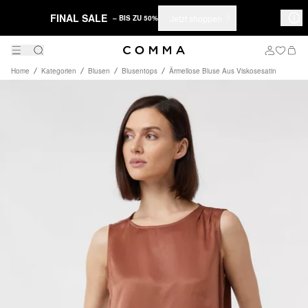
FINAL SALE
Jetzt shoppen
– BIS ZU 50%
Home
Kategorien
Blusen
Blusentops
Ärmellose Bluse Aus Viskosesatin