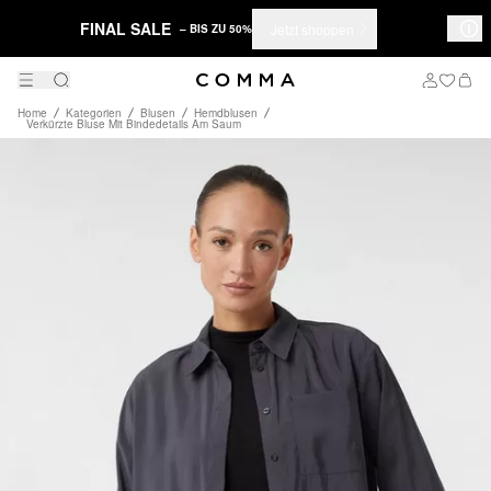
FINAL SALE
Jetzt shoppen
– BIS ZU 50%
Home
Kategorien
Blusen
Hemdblusen
Verkürzte Bluse Mit Bindedetails Am Saum