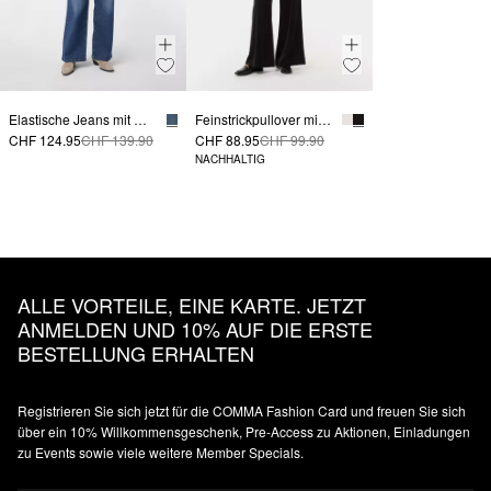
Elastische Jeans mit Wide Leg
Feinstrickpullover mit Stehkragen
CHF 124.95
CHF 139.90
CHF 88.95
CHF 99.90
NACHHALTIG
ALLE VORTEILE, EINE KARTE. JETZT
ANMELDEN UND 10% AUF DIE ERSTE
BESTELLUNG ERHALTEN
Registrieren Sie sich jetzt für die COMMA Fashion Card und freuen Sie sich
über ein 10% Willkommensgeschenk, Pre-Access zu Aktionen, Einladungen
zu Events sowie viele weitere Member Specials.