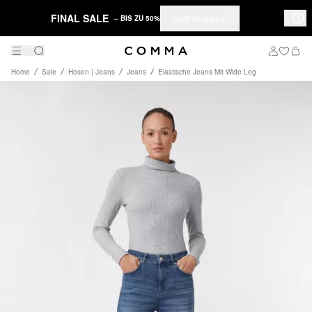
FINAL SALE
Jetzt shoppen
– BIS ZU 50%
Home
Sale
Hosen | Jeans
Jeans
Elastische Jeans Mit Wide Leg