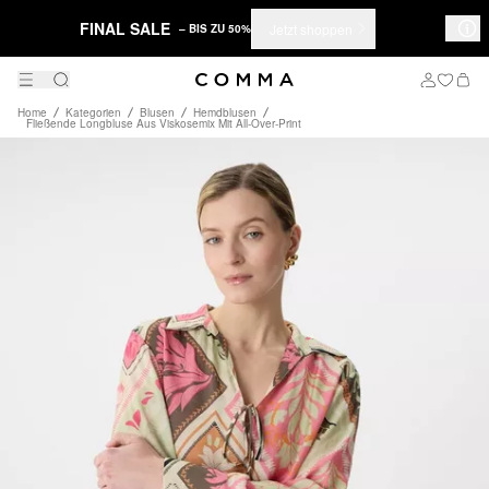
FINAL SALE
Jetzt shoppen
– BIS ZU 50%
Home
Kategorien
Blusen
Hemdblusen
Fließende Longbluse Aus Viskosemix Mit All-Over-Print