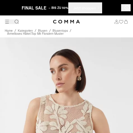
FINAL SALE
Jetzt shoppen
– BIS ZU 50%
Home
Kategorien
Blusen
Blusentops
Ärmelloses Häkel-Top Mit Floralem Muster