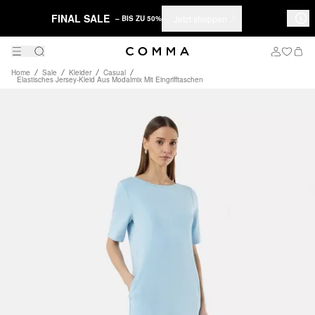
FINAL SALE
Jetzt shoppen
– BIS ZU 50%
Home
Sale
Kleider
Casual
Elastisches Jersey-Kleid Aus Modalmix Mit Eingrifftaschen