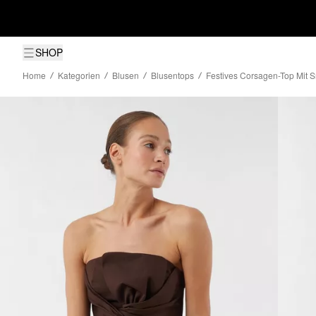
SHOP
Home
Kategorien
Blusen
Blusentops
Festives Corsagen-Top Mit 