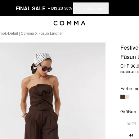
FINAL SALE
– BIS ZU 50%
Jetzt shoppen
Smok-Detail | Comma X Füsun Lindner
Festiv
Füsun 
CHF 96.
NACHHALTI
Farbe:
mo
Größen
32
THI
44