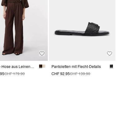
Wide-Leg-Hose aus Leinenmix mit Stoffgürtel | comma x Füsun Lindner
Pantoletten mit Flecht-Details
.95
CHF 179.90
CHF 92.95
CHF 139.90