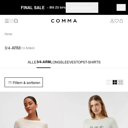
FINAL SALE
Jetzt shoppen
– BIS ZU 50%
Home
3/4-ARM
(13 Artikel)
3/4-ARM
ALLE
LONGSLEEVES
TOPS
T-SHIRTS
Filtern & sortieren