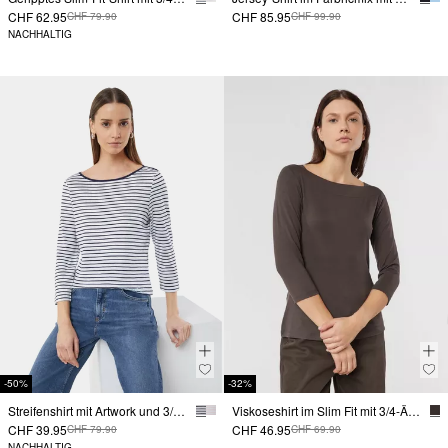
CHF 62.95
CHF 85.95
CHF 79.90
CHF 99.90
NACHHALTIG
-50%
-32%
Streifenshirt mit Artwork und 3/4-Ärmeln
Viskoseshirt im Slim Fit mit 3/4-Ärmeln
CHF 39.95
CHF 46.95
CHF 79.90
CHF 69.90
NACHHALTIG