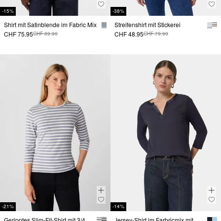
-15%
-38%
Shirt mit Satinblende im Fabric Mix
Streifenshirt mit Stickerei
CHF 75.95
CHF 48.95
CHF 89.90
CHF 79.90
-21%
-14%
Geripptes Slim-Fit-Shirt mit 3/4-Ärmeln
Jersey-Shirt im Farbricmix mit 3/4-Ärmeln