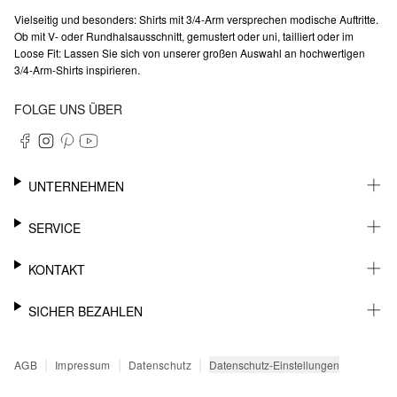
Vielseitig und besonders: Shirts mit 3/4-Arm versprechen modische Auftritte.
Ob mit V- oder Rundhalsausschnitt, gemustert oder uni, tailliert oder im
Loose Fit: Lassen Sie sich von unserer großen Auswahl an hochwertigen
3/4-Arm-Shirts inspirieren.
FOLGE UNS ÜBER
UNTERNEHMEN
KARRIERE
SERVICE
NACHHALTIGKEIT
NEWSLETTER
KONTAKT
FASHION CARD
MEIN KONTO
SUPPORT
SICHER BEZAHLEN
WUNSCHLISTE
SHOWROOMS & HÄNDLERKONTAKT
SENDUNGSVERFOLGUNG
PRESSEKONTAKT
RECHNUNG
|
|
|
Datenschutz-Einstellungen
AGB
Impressum
Datenschutz
RÜCKGABE
PAYPAL
FAQ
KREDITKARTE