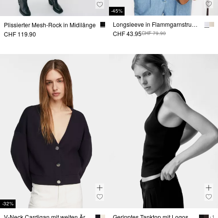
-45%
Longsleeve in Flammgarnstruktur
Plissierter Mesh-Rock in Midilänge
CHF 43.95
CHF 119.90
CHF 79.90
-32%
V-Neck Cardigan mit weiten Ärmeln
Geripptes Tanktop mit Logostickerei
+ 1