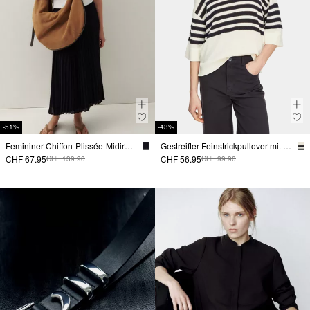
-51%
-43%
Femininer Chiffon-Plissée-Midirock mit lässigen Tunnelzugdetails
Gestreifter Feinstrickpullover mit dezentem Glitzergarn
CHF 67.95
CHF 56.95
CHF 139.90
CHF 99.90