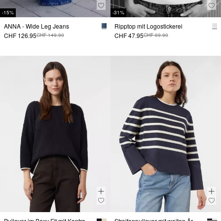
-15%
-31%
ANNA - Wide Leg Jeans
Ripptop mit Logostickerei
CHF 126.95
CHF 47.95
CHF 149.90
CHF 69.90
Pullover im Boxy Fit mit Kontrastdetails
Streifenpullover mit weiten Ärmeln