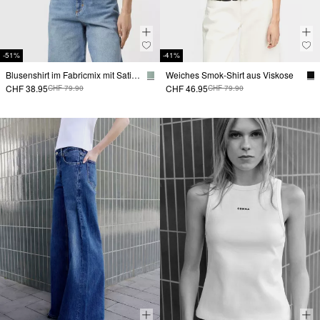
-51%
-41%
Blusenshirt im Fabricmix mit Satinkante
Weiches Smok-Shirt aus Viskose
CHF 38.95
CHF 46.95
CHF 79.90
CHF 79.90