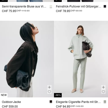
Semi-transparente Bluse aus Viskose-Crêpe
Feinstrick-Pullover mit Glitzergarn und Fledermausärmeln
CHF 75.95
CHF 78.95
CHF 119.90
CHF 99.90
NEW
-36%
Outdoor-Jacke
Elegante Cigarette-Pants mit Struktur
CHF 559.00
CHF 94.95
CHF 149.90