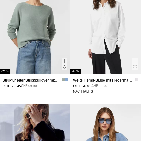
-21%
-43%
Strukturierter Strickpullover mit Rollsaum
Weite Hemd-Bluse mit Fledermausärmeln
CHF 78.95
CHF 56.95
CHF 99.90
CHF 99.90
NACHHALTIG