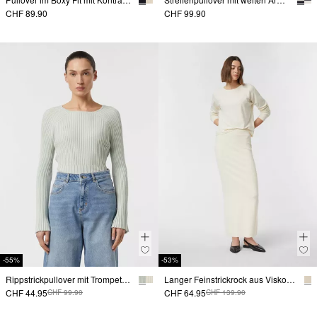
CHF 89.90
CHF 99.90
-55%
-53%
Rippstrickpullover mit Trompeten-Ärmeln
Langer Feinstrickrock aus Viskosemix
CHF 44.95
CHF 64.95
CHF 99.90
CHF 139.90