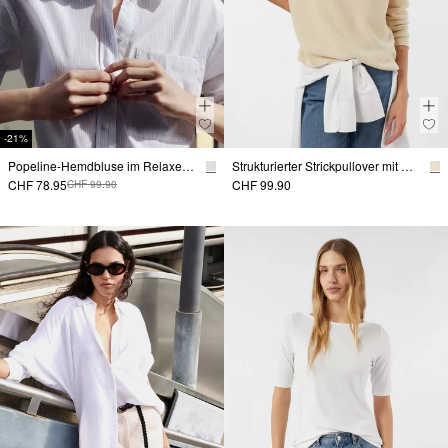
-21%
Popeline-Hemdbluse im Relaxed Fit
Strukturierter Strickpullover mit Rollsaum
CHF 78.95
CHF 99.90
CHF 99.90