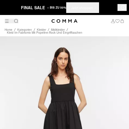
FINAL SALE
Jetzt shoppen
– BIS ZU 50%
Home
Kategorien
Kleider
Midikleider
Kleid Im Fabricmix Mit Popeline-Rock Und Eingrifftaschen