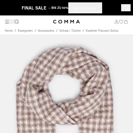
FINAL SALE
Jetzt shoppen
– BIS ZU 50%
Home
Kategorien
Accessoires
Schals | Tücher
Karierter Fransen-Schal