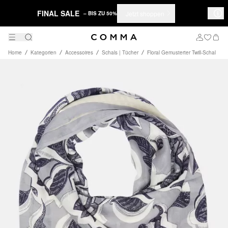
FINAL SALE
Jetzt shoppen
– BIS ZU 50%
Home
Kategorien
Accessoires
Schals | Tücher
Floral Gemusterter Twill-Schal