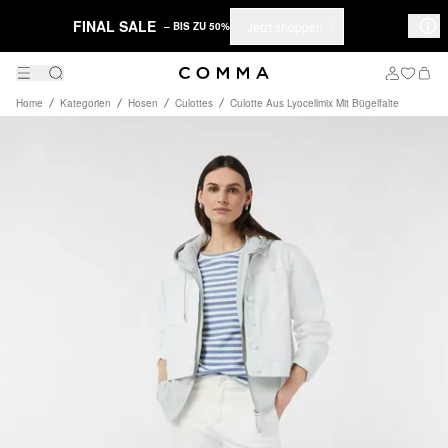
FINAL SALE
Jetzt shoppen
– BIS ZU 50%
Home
Kategorien
Hosen
Culottes
Culotte Aus Lyocellmix Mit Bügelfalte