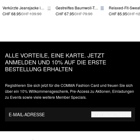
Verkürzte Jeansjacke im Boxy Fit
Gestreiftes Baumwoll-T-Shirt mit überschnittenen Schultern
CHF 68.95
CHF 139.90
CHF 67.95
CHF 79.90
CHF 85.95
CHF 12
ALLE VORTEILE, EINE KARTE. JETZT
ANMELDEN UND 10% AUF DIE ERSTE
BESTELLUNG ERHALTEN
Registrieren Sie sich jetzt für die COMMA Fashion Card und freuen Sie sich
über ein 10% Willkommensgeschenk, Pre-Access zu Aktionen, Einladungen
zu Events sowie viele weitere Member Specials.
E-MAIL-ADRESSE
JETZT REGISTRIEREN