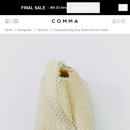
FINAL SALE
Jetzt shoppen
– BIS ZU 50%
Home
Kategorien
Taschen
Crossbody-Bag Aus Geflochtenem Leder