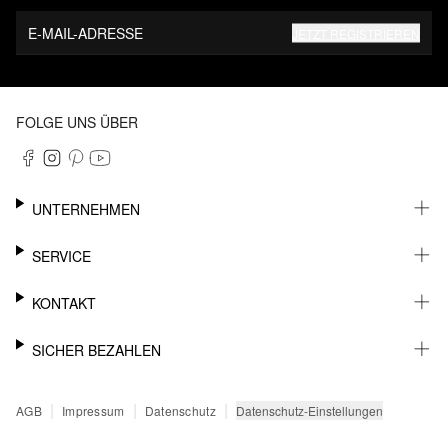
E-MAIL-ADRESSE
JETZT REGISTRIEREN
FOLGE UNS ÜBER
UNTERNEHMEN
KARRIERE
SERVICE
NACHHALTIGKEIT
NEWSLETTER
KONTAKT
FASHION CARD
MEIN KONTO
SUPPORT
SICHER BEZAHLEN
WUNSCHLISTE
SHOWROOMS & HÄNDLERKONTAKT
SENDUNGSVERFOLGUNG
PRESSEKONTAKT
RECHNUNG
|
|
|
Datenschutz-Einstellungen
AGB
Impressum
Datenschutz
RÜCKGABE
PAYPAL
FAQ
KREDITKARTE