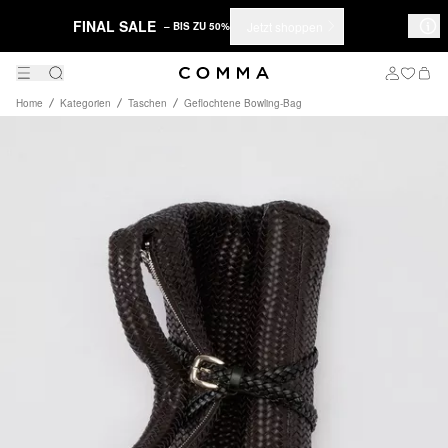
FINAL SALE
Jetzt shoppen
– BIS ZU 50%
Home
Kategorien
Taschen
Geflochtene Bowling-Bag