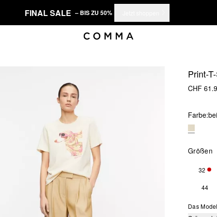
FINAL SALE
– BIS ZU 50%
Jetzt shoppen
Print-T
CHF 61.
Farbe:
be
Größen
32
NUR
44
Das Model 