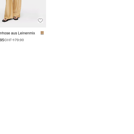
enhose aus Leinenmix
.95
CHF 179.90