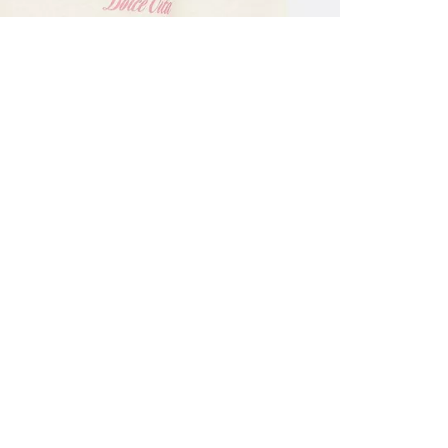
ALLE VOR
UND 10% 
Registrieren S
sich über ein
Einladungen z