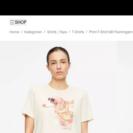
SHOP
Home
Kategorien
Shirts | Tops
T-Shirts
Print-T-Shirt Mit Flammgarn