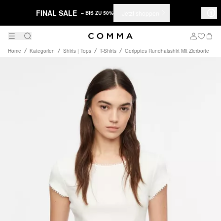
FINAL SALE
Jetzt shoppen
– BIS ZU 50%
Home
Kategorien
Shirts | Tops
T-Shirts
Geripptes Rundhalsshirt Mit Zierborte