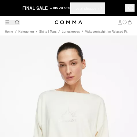
FINAL SALE
Jetzt shoppen
– BIS ZU 50%
Home
Kategorien
Shirts | Tops
Longsleeves
Viskosemixshirt Im Relaxed Fit