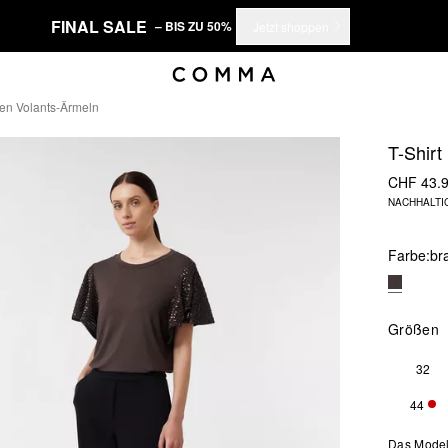
FINAL SALE
– BIS ZU 50%
Jetzt shoppen
zten Volants-Ärmeln
T-Shirt
CHF 43.
NACHHALTI
Farbe:
br
Größen
32
44
NUR
Das Model 