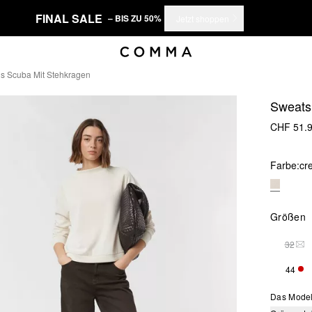
FINAL SALE
– BIS ZU 50%
Jetzt shoppen
us Scuba Mit Stehkragen
Sweats
CHF 51.
Farbe:
cr
Größen
32
THI
44
NUR
Das Model 