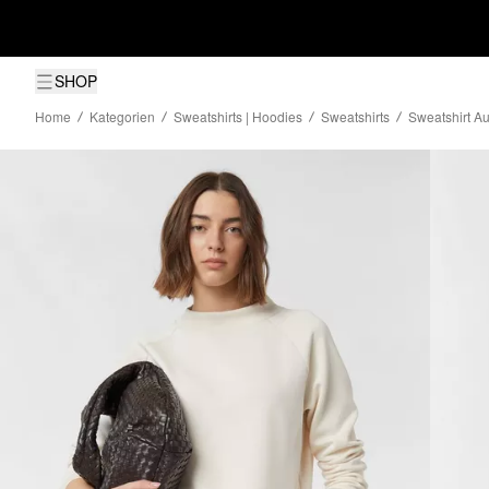
SHOP
Home
Kategorien
Sweatshirts | Hoodies
Sweatshirts
Sweatshirt A