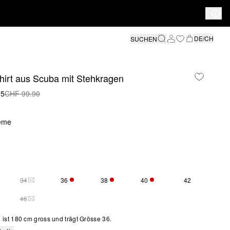
DE/CH
SUCHEN
hirt aus Scuba mit Stehkragen
95
CHF 99.90
eme
34
36
38
40
42
S SIZE IS CURRENTLY OUT OF STOCK
THIS SIZE IS CURRENTLY OUT OF STOCK
NUR 1 VERFÜGBAR
NUR 3 VERFÜGBAR
NUR 2 VERFÜGBAR
46
 2 VERFÜGBAR
THIS SIZE IS CURRENTLY OUT OF STOCK
ist 180 cm gross und trägt Grösse 36.