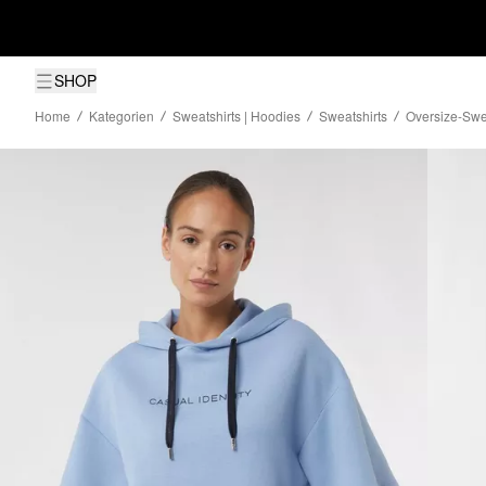
SHOP
Home
Kategorien
Sweatshirts | Hoodies
Sweatshirts
Oversize-Swe