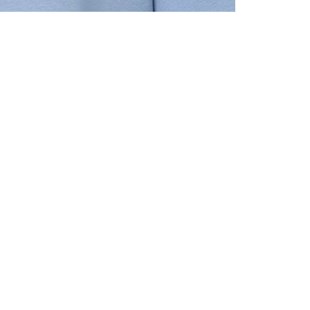
ALLE VOR
UND 10% 
Registrieren S
sich über ein
Einladungen z
E-MAIL-AD