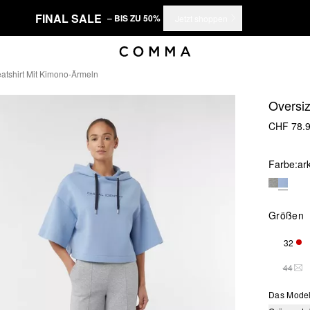
FINAL SALE
– BIS ZU 50%
Jetzt shoppen
atshirt Mit Kimono-Ärmeln
Oversi
CHF 78.
Farbe:
ar
Größen
32
NUR
44
THI
Das Model 