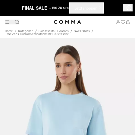
FINAL SALE
Jetzt shoppen
– BIS ZU 50%
Home
Kategorien
Sweatshirts | Hoodies
Sweatshirts
Weiches Kurzarm-Sweatshirt Mit Brusttasche