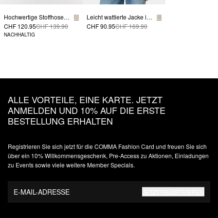
Hochwertige Stoffhose mit Wide Leg und Detail am Bund
Leicht wattierte Jacke in Stepp-Optik mit elastischen Säumen
CHF 120.95
CHF 139.90
CHF 90.95
CHF 169.90
NACHHALTIG
ALLE VORTEILE, EINE KARTE. JETZT
ANMELDEN UND 10% AUF DIE ERSTE
BESTELLUNG ERHALTEN
Registrieren Sie sich jetzt für die COMMA Fashion Card und freuen Sie sich
über ein 10% Willkommensgeschenk, Pre-Access zu Aktionen, Einladungen
zu Events sowie viele weitere Member Specials.
E-MAIL-ADRESSE
JETZT REGISTRIEREN