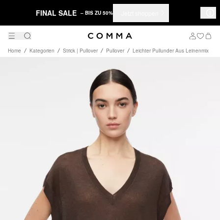
FINAL SALE
Jetzt shoppen
– BIS ZU 50%
Home
Kategorien
Strick | Pullover
Pullover
Leichter Pullunder Aus Leinenmix