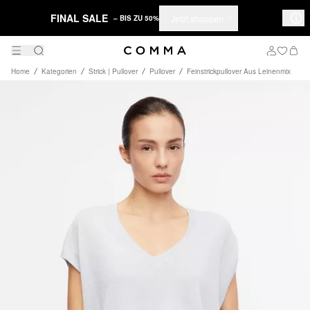
FINAL SALE
Jetzt shoppen
– BIS ZU 50%
Home
Kategorien
Strick | Pullover
Pullover
Feinstrickpullover Aus Leinenmix