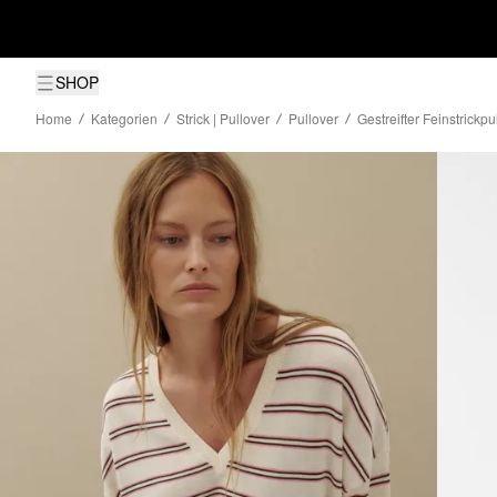
SHOP
Home
Kategorien
Strick | Pullover
Pullover
Gestreifter Feinstrickp