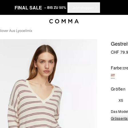
FINAL SALE
– BIS ZU 50%
Jetzt shoppen
ullover Aus Lyocellmix
Gestrei
CHF 79.
Farbe:
cr
Größen
XS
Das Model 
Grössenta