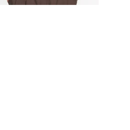
ALLE VOR
UND 10% 
Registrieren S
sich über ein
Einladungen z
E-MAIL-AD