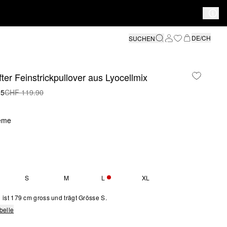
DE/CH
SUCHEN
fter Feinstrickpullover aus Lyocellmix
95
CHF 119.90
eme
S
M
L
XL
NUR 5 VERFÜGBAR
ist 179 cm gross und trägt Grösse S.
belle