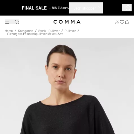
FINAL SALE
Jetzt shoppen
– BIS ZU 50%
Home
Kategorien
Strick | Pullover
Pullover
Glitzergarn-Feinstrickpullover Mit 3/4-Arm