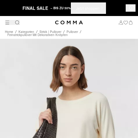
FINAL SALE
Jetzt shoppen
– BIS ZU 50%
Home
Kategorien
Strick | Pullover
Pullover
Feinstrickpullover Mit Dekorativen Knöpfen