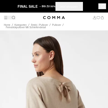
FINAL SALE
Jetzt shoppen
– BIS ZU 50%
Home
Kategorien
Strick | Pullover
Pullover
Feinstrickpullover Mit Schleifendetail