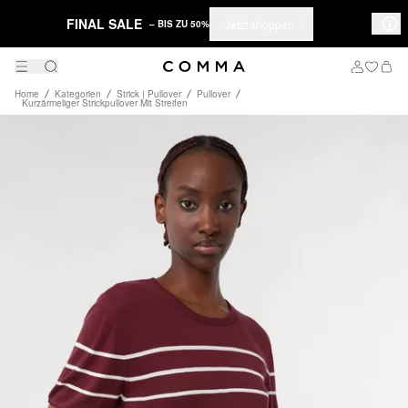
FINAL SALE
Jetzt shoppen
– BIS ZU 50%
Home
Kategorien
Strick | Pullover
Pullover
Kurzärmeliger Strickpullover Mit Streifen