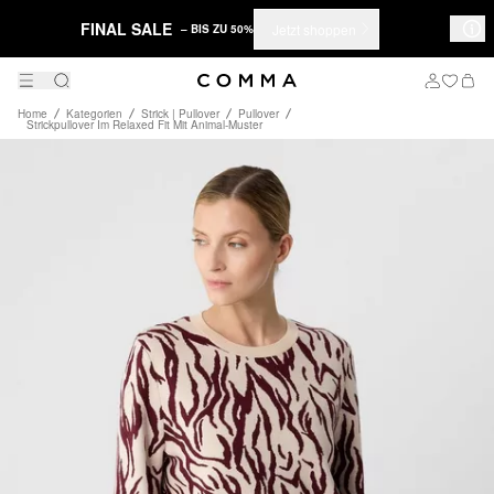
FINAL SALE
Jetzt shoppen
– BIS ZU 50%
Home
Kategorien
Strick | Pullover
Pullover
Strickpullover Im Relaxed Fit Mit Animal-Muster