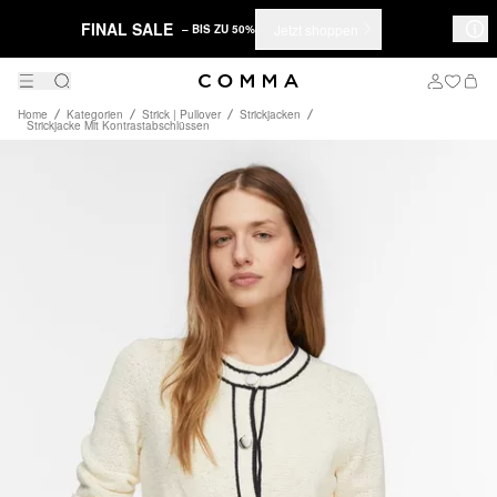
FINAL SALE
Jetzt shoppen
– BIS ZU 50%
Home
Kategorien
Strick | Pullover
Strickjacken
Strickjacke Mit Kontrastabschlüssen