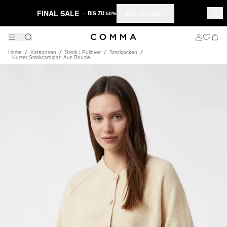
FINAL SALE
Jetzt shoppen
– BIS ZU 50%
Home
Kategorien
Strick | Pullover
Strickjacken
Kurzer Strickcardigan Aus Bouclé