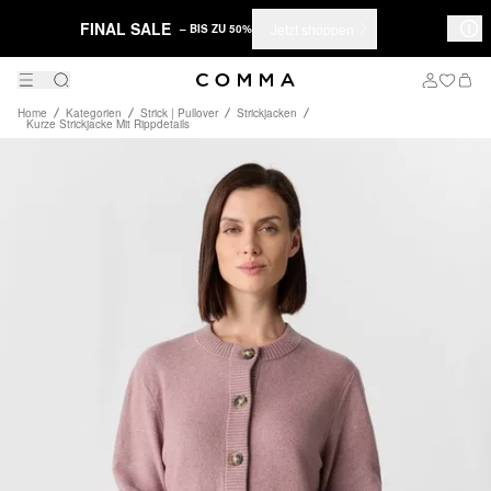
FINAL SALE
Jetzt shoppen
– BIS ZU 50%
Home
Kategorien
Strick | Pullover
Strickjacken
Kurze Strickjacke Mit Rippdetails