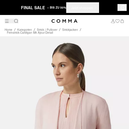
FINAL SALE
Jetzt shoppen
– BIS ZU 50%
Home
Kategorien
Strick | Pullover
Strickjacken
Feinstrick-Cardigan Mit Ajour-Detail