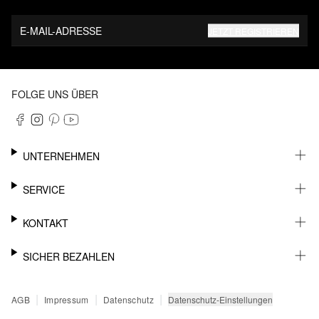
E-MAIL-ADRESSE
JETZT REGISTRIEREN
FOLGE UNS ÜBER
UNTERNEHMEN
KARRIERE
SERVICE
NACHHALTIGKEIT
NEWSLETTER
KONTAKT
FASHION CARD
MEIN KONTO
SUPPORT
SICHER BEZAHLEN
WUNSCHLISTE
SHOWROOMS & HÄNDLERKONTAKT
SENDUNGSVERFOLGUNG
PRESSEKONTAKT
RECHNUNG
|
|
|
Datenschutz-Einstellungen
AGB
Impressum
Datenschutz
RÜCKGABE
PAYPAL
FAQ
KREDITKARTE