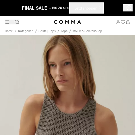
FINAL SALE
Jetzt shoppen
– BIS ZU 50%
Home
Kategorien
Shirts | Tops
Tops
Mouliné-Pointelle-Top