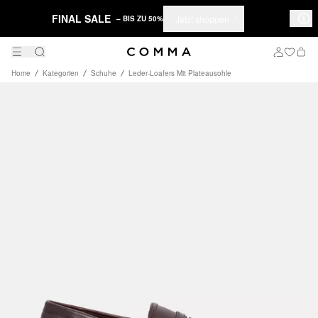
FINAL SALE
Jetzt shoppen
– BIS ZU 50%
Home
Kategorien
Schuhe
Leder-Loafers Mit Plateausohle