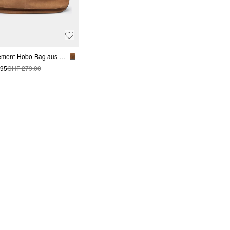
XXL Statement-Hobo-Bag aus weichem Veloursleder
.95
CHF 279.00