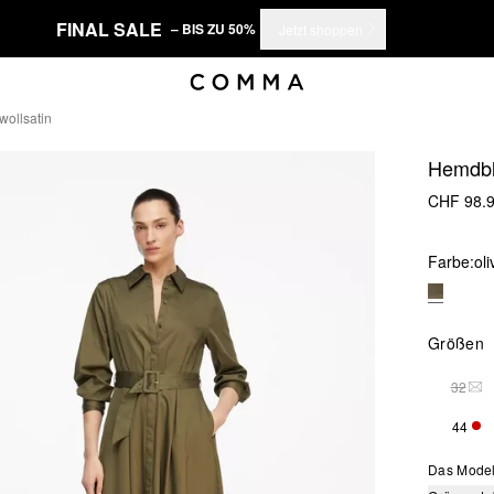
FINAL SALE
– BIS ZU 50%
Jetzt shoppen
ollsatin
Hemdbl
CHF 98.
Farbe:
ol
Größen
32
THI
44
NUR
Das Model 