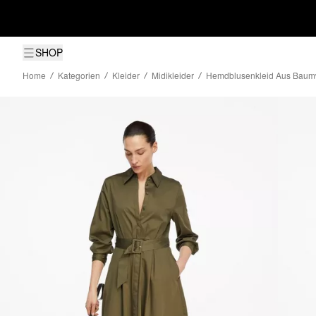
SHOP
Home
Kategorien
Kleider
Midikleider
Hemdblusenkleid Aus Baumw