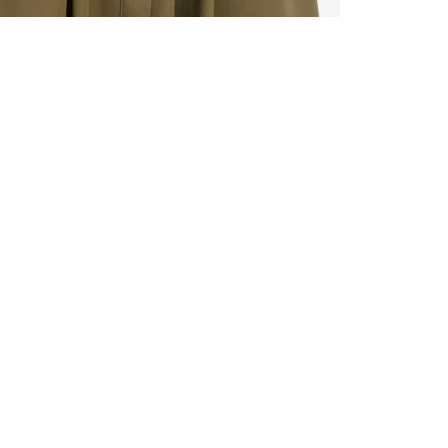
ALLE VOR
UND 10% 
Registrieren S
sich über ein
Einladungen z