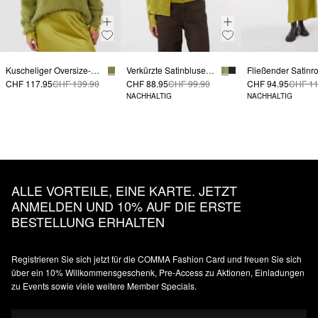
Kuscheliger Oversize-Strickpullover
Verkürzte Satinbluse mit aufgesetzten Brusttaschen
CHF 117.95
CHF 139.90
CHF 88.95
CHF 99.90
CHF 94.95
CHF 11
NACHHALTIG
NACHHALTIG
ALLE VORTEILE, EINE KARTE. JETZT
ANMELDEN UND 10% AUF DIE ERSTE
BESTELLUNG ERHALTEN
Registrieren Sie sich jetzt für die COMMA Fashion Card und freuen Sie sich
über ein 10% Willkommensgeschenk, Pre-Access zu Aktionen, Einladungen
zu Events sowie viele weitere Member Specials.