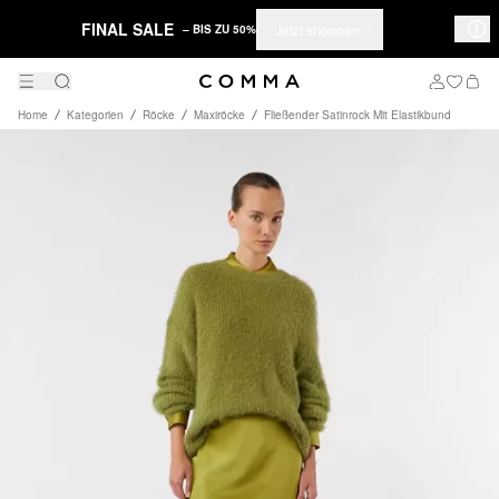
FINAL SALE
Jetzt shoppen
– BIS ZU 50%
Home
Kategorien
Röcke
Maxiröcke
Fließender Satinrock Mit Elastikbund