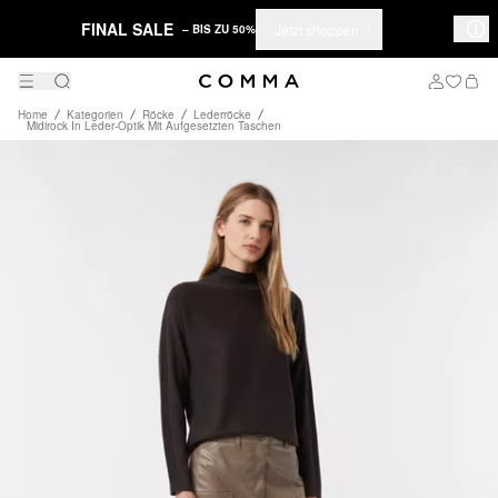
FINAL SALE
Jetzt shoppen
– BIS ZU 50%
Home
Kategorien
Röcke
Lederröcke
Midirock In Leder-Optik Mit Aufgesetzten Taschen