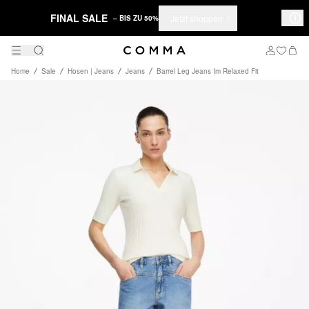
FINAL SALE
Jetzt shoppen
– BIS ZU 50%
Home
Sale
Hosen | Jeans
Jeans
Barrel Leg Jeans Im Relaxed Fit