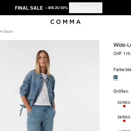
FINAL SALE
– BIS ZU 50%
Jetzt shoppen
 Am Saum
Wide-L
CHF 110
Farbe:
bl
Größen
32/REG
NUR
38/REG
NUR