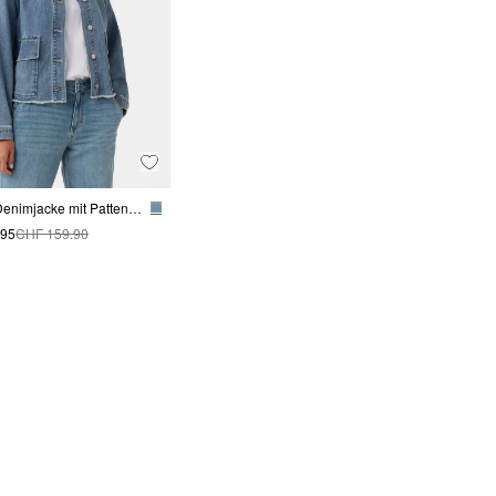
Lässige Denimjacke mit Pattentaschen
.95
CHF 159.90