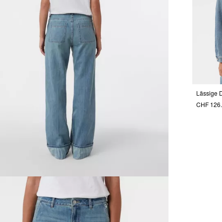
CHF 126