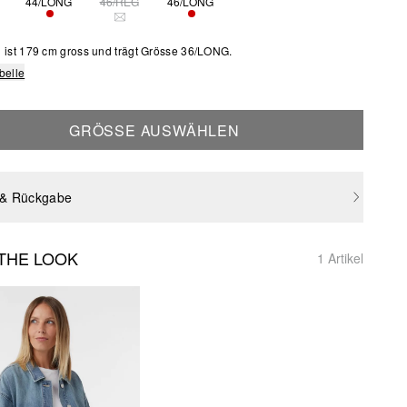
44/LONG
46/REG
46/LONG
 3 VERFÜGBAR
NUR 2 VERFÜGBAR
NUR 2 VERFÜGBAR
THIS SIZE IS CURRENTLY OUT OF STOCK
 ist 179 cm gross und trägt Grösse 36/LONG.
belle
GRÖSSE AUSWÄHLEN
 & Rückgabe
THE LOOK
1 Artikel