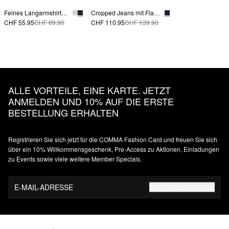
Feines Langarmshirt aus Lyocellmix mit Stehkragen
Cropped Jeans mit Flared Leg und Waschung
CHF 55.95
CHF 89.90
CHF 110.95
CHF 139.90
ALLE VORTEILE, EINE KARTE. JETZT
ANMELDEN UND 10% AUF DIE ERSTE
BESTELLUNG ERHALTEN
Registrieren Sie sich jetzt für die COMMA Fashion Card und freuen Sie sich
über ein 10% Willkommensgeschenk, Pre-Access zu Aktionen, Einladungen
zu Events sowie viele weitere Member Specials.
E-MAIL-ADRESSE
JETZT REGISTRIEREN