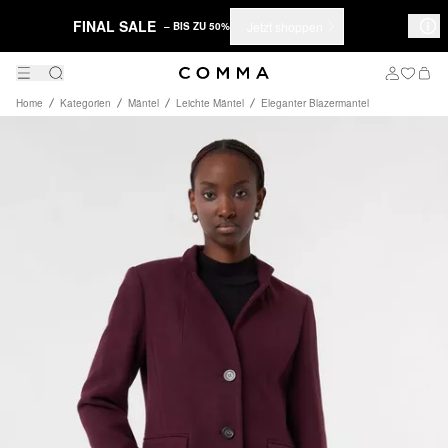
FINAL SALE
Jetzt shoppen
– BIS ZU 50%
Home
Kategorien
Mäntel
Leichte Mäntel
Eleganter Blazermantel