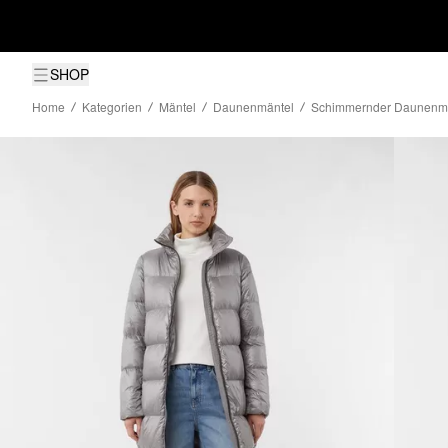
SHOP
Home
Kategorien
Mäntel
Daunenmäntel
Schimmernder Daunenman