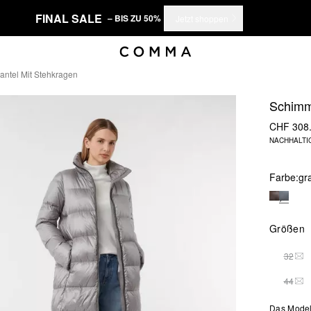
FINAL SALE
– BIS ZU 50%
Jetzt shoppen
tel Mit Stehkragen
Schimm
CHF 308
NACHHALTI
Farbe:
gr
Größen
32
THI
44
THI
Das Model 