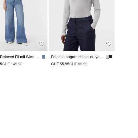
Jeans im Relaxed Fit mit Wide Leg
Feines Langarmshirt aus Lyocellmix mit Stehkragen
95
CHF 149.90
CHF 55.95
CHF 89.90