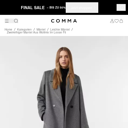
FINAL SALE
Jetzt shoppen
– BIS ZU 50%
Home
Kategorien
Mäntel
Leichte Mäntel
Zweireihiger Mantel Aus Wollmix Im Loose Fit